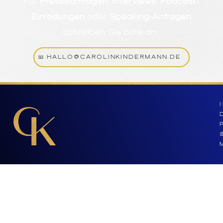
Für
Presseanfragen
,
Interviews
,
Podcast-
Einladungen
oder
Speaking-Anfragen
schreiben Sie bitte an:
📧 HALLO@CAROLINKINDERMANN.DE